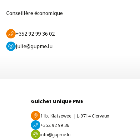
Conseillère économique
+352 92 99 36 02
julie@gupme.lu
Guichet Unique PME
11b, Klatzewee | L-9714 Clervaux
+352 92 99 36
info@gupme.lu