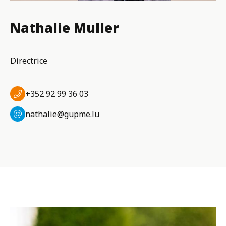
Nathalie Muller
Directrice
+352 92 99 36 03
nathalie@gupme.lu