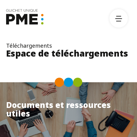
À propos
Téléchargements
Team
Espace de téléchargements
Partenaires
Événements
Téléchargements
Contactez-nous
Documents et ressources
utiles
DE
FR