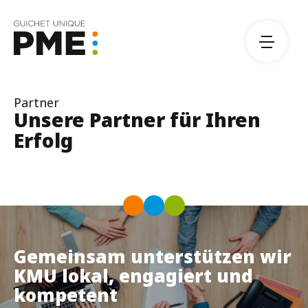
Über uns
Partner
Team
Unsere Partner für Ihren
Erfolg
Partner
Veranstaltungen
Downloads
Kontaktieren Sie uns
Gemeinsam unterstützen wir
KMU lokal, engagiert und
DE
FR
kompetent