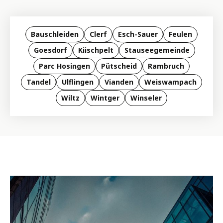
Bauschleiden
Clerf
Esch-Sauer
Feulen
Goesdorf
Kiischpelt
Stauseegemeinde
Parc Hosingen
Pütscheid
Rambruch
Tandel
Ulflingen
Vianden
Weiswampach
Wiltz
Wintger
Winseler