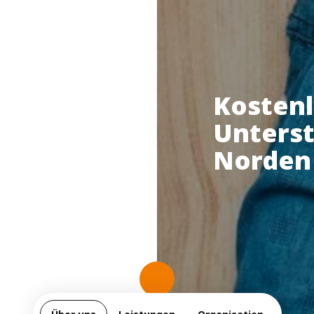
Kostenl
Unters
Norden